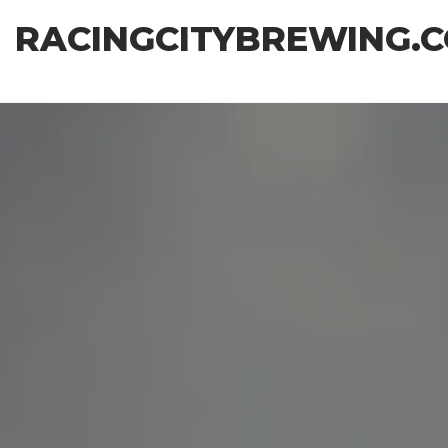
Skip
RACINGCITYBREWING.
to
the
content