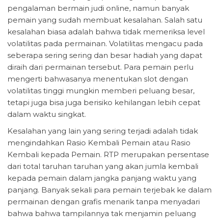
pengalaman bermain judi online, namun banyak
pemain yang sudah membuat kesalahan. Salah satu
kesalahan biasa adalah bahwa tidak memeriksa level
volatilitas pada permainan. Volatilitas mengacu pada
seberapa sering sering dan besar hadiah yang dapat
diraih dari permainan tersebut. Para pemain perlu
mengerti bahwasanya menentukan slot dengan
volatilitas tinggi mungkin memberi peluang besar,
tetapi juga bisa juga berisiko kehilangan lebih cepat
dalam waktu singkat.
Kesalahan yang lain yang sering terjadi adalah tidak
mengindahkan Rasio Kembali Pemain atau Rasio
Kembali kepada Pemain. RTP merupakan persentase
dari total taruhan taruhan yang akan jumla kembali
kepada pemain dalam jangka panjang waktu yang
panjang. Banyak sekali para pemain terjebak ke dalam
permainan dengan grafis menarik tanpa menyadari
bahwa bahwa tampilannya tak menjamin peluang