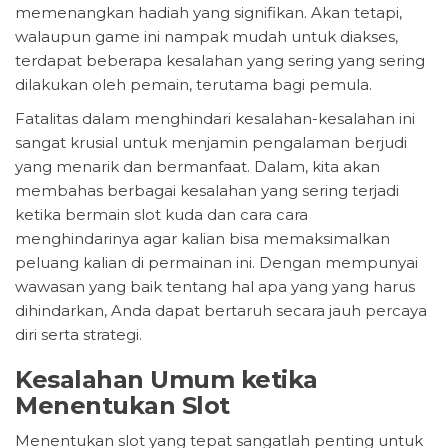
memenangkan hadiah yang signifikan. Akan tetapi,
walaupun game ini nampak mudah untuk diakses,
terdapat beberapa kesalahan yang sering yang sering
dilakukan oleh pemain, terutama bagi pemula.
Fatalitas dalam menghindari kesalahan-kesalahan ini
sangat krusial untuk menjamin pengalaman berjudi
yang menarik dan bermanfaat. Dalam, kita akan
membahas berbagai kesalahan yang sering terjadi
ketika bermain slot kuda dan cara cara
menghindarinya agar kalian bisa memaksimalkan
peluang kalian di permainan ini. Dengan mempunyai
wawasan yang baik tentang hal apa yang yang harus
dihindarkan, Anda dapat bertaruh secara jauh percaya
diri serta strategi.
Kesalahan Umum ketika
Menentukan Slot
Menentukan slot yang tepat sangatlah penting untuk