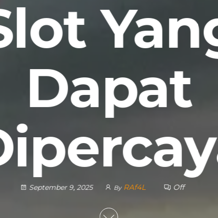
Slot Yan
Dapat
Dipercay
RAf4L
Off
September 9, 2025
By