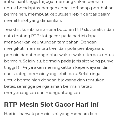
imbal hasil tinggi. Ini juga memungkinkan pemain
untuk beradaptasi dengan cepat terhadap perubahan
permainan, membuat keputusan lebih cerdas dalam
memilih slot yang dimainkan.
Terakhir, kombinasi antara bocoran RTP slot praktis dan
data tentang RTP slot gacor pada hari ini dapat
menawarkan keuntungan tambahan. Dengan
mengikuti memantau tren dan pola pembayaran,
pemain dapat mengetahui waktu-waktu terbaik untuk
bermain. Selain itu, bermain pada jenis slot yang punya
tinggi RTP-nya akan meningkatkan kepercayaan diri
dan strategi bermain yang lebih baik. Selalu ingat
untuk bermainlah dengan bijaksana dan tentukan
batas, sehingga pengalaman bermain tetap
menyenangkan dan menguntungkan.
RTP Mesin Slot Gacor Hari Ini
Hari ini, banyak pemain slot yang mencari data