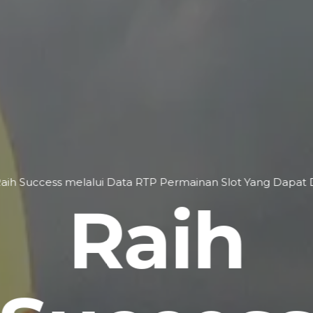
aih Success melalui Data RTP Permainan Slot Yang Dapat 
Raih