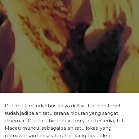
Dalam alam judi, khususnya di Asia, taruhan togel
sudah jadi salah satu sarana hiburan yang sangat
digemari. Diantara berbagai opsi yang tersedia, Toto
Macau muncul sebagai salah satu lokasi yang
menawarkan sensasi taruhan yang tak boleh