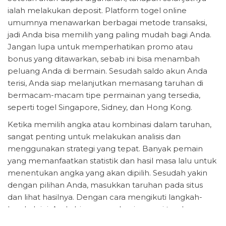
ialah melakukan deposit. Platform togel online
umumnya menawarkan berbagai metode transaksi,
jadi Anda bisa memilih yang paling mudah bagi Anda.
Jangan lupa untuk memperhatikan promo atau
bonus yang ditawarkan, sebab ini bisa menambah
peluang Anda di bermain. Sesudah saldo akun Anda
terisi, Anda siap melanjutkan memasang taruhan di
bermacam-macam tipe permainan yang tersedia,
seperti togel Singapore, Sidney, dan Hong Kong.
Ketika memilih angka atau kombinasi dalam taruhan,
sangat penting untuk melakukan analisis dan
menggunakan strategi yang tepat. Banyak pemain
yang memanfaatkan statistik dan hasil masa lalu untuk
menentukan angka yang akan dipilih. Sesudah yakin
dengan pilihan Anda, masukkan taruhan pada situs
dan lihat hasilnya. Dengan cara mengikuti langkah-
langkah ini, Anda bisa mengalami sensasi taruhan
TOTO Macau dan membuat pengalaman bermain