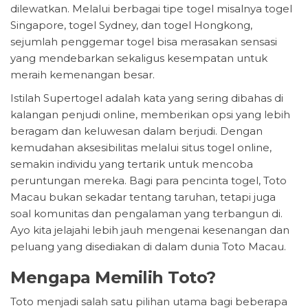
dilewatkan. Melalui berbagai tipe togel misalnya togel
Singapore, togel Sydney, dan togel Hongkong,
sejumlah penggemar togel bisa merasakan sensasi
yang mendebarkan sekaligus kesempatan untuk
meraih kemenangan besar.
Istilah Supertogel adalah kata yang sering dibahas di
kalangan penjudi online, memberikan opsi yang lebih
beragam dan keluwesan dalam berjudi. Dengan
kemudahan aksesibilitas melalui situs togel online,
semakin individu yang tertarik untuk mencoba
peruntungan mereka. Bagi para pencinta togel, Toto
Macau bukan sekadar tentang taruhan, tetapi juga
soal komunitas dan pengalaman yang terbangun di.
Ayo kita jelajahi lebih jauh mengenai kesenangan dan
peluang yang disediakan di dalam dunia Toto Macau.
Mengapa Memilih Toto?
Toto menjadi salah satu pilihan utama bagi beberapa