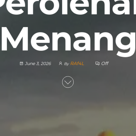
Peroleha
Menan
RAf4L
Off
June 3, 2026
By