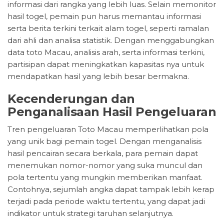
informasi dari rangka yang lebih luas. Selain memonitor
hasil togel, pemain pun harus memantau informasi
serta berita terkini terkait alam togel, seperti ramalan
dari ahli dan analisa statistik. Dengan menggabungkan
data toto Macau, analisis arah, serta informasi terkini,
partisipan dapat meningkatkan kapasitas nya untuk
mendapatkan hasil yang lebih besar bermakna.
Kecenderungan dan
Penganalisaan Hasil Pengeluaran
Tren pengeluaran Toto Macau memperlihatkan pola
yang unik bagi pemain togel. Dengan menganalisis
hasil pencairan secara berkala, para pemain dapat
menemukan nomor-nomor yang suka muncul dan
pola tertentu yang mungkin memberikan manfaat.
Contohnya, sejumlah angka dapat tampak lebih kerap
terjadi pada periode waktu tertentu, yang dapat jadi
indikator untuk strategi taruhan selanjutnya.