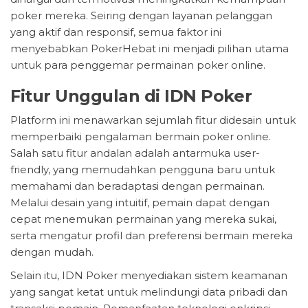
poker mereka. Seiring dengan layanan pelanggan
yang aktif dan responsif, semua faktor ini
menyebabkan PokerHebat ini menjadi pilihan utama
untuk para penggemar permainan poker online.
Fitur Unggulan di IDN Poker
Platform ini menawarkan sejumlah fitur didesain untuk
memperbaiki pengalaman bermain poker online.
Salah satu fitur andalan adalah antarmuka user-
friendly, yang memudahkan pengguna baru untuk
memahami dan beradaptasi dengan permainan.
Melalui desain yang intuitif, pemain dapat dengan
cepat menemukan permainan yang mereka sukai,
serta mengatur profil dan preferensi bermain mereka
dengan mudah.
Selain itu, IDN Poker menyediakan sistem keamanan
yang sangat ketat untuk melindungi data pribadi dan