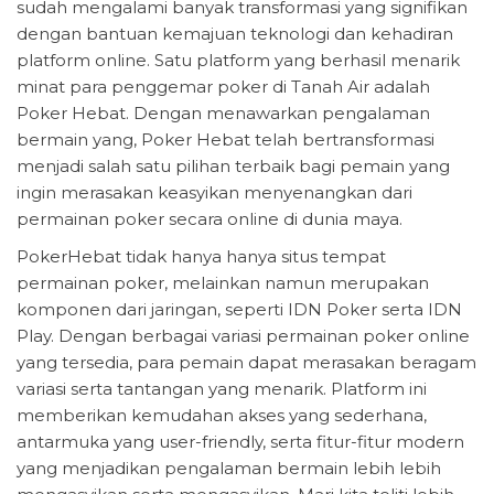
sudah mengalami banyak transformasi yang signifikan
dengan bantuan kemajuan teknologi dan kehadiran
platform online. Satu platform yang berhasil menarik
minat para penggemar poker di Tanah Air adalah
Poker Hebat. Dengan menawarkan pengalaman
bermain yang, Poker Hebat telah bertransformasi
menjadi salah satu pilihan terbaik bagi pemain yang
ingin merasakan keasyikan menyenangkan dari
permainan poker secara online di dunia maya.
PokerHebat tidak hanya hanya situs tempat
permainan poker, melainkan namun merupakan
komponen dari jaringan, seperti IDN Poker serta IDN
Play. Dengan berbagai variasi permainan poker online
yang tersedia, para pemain dapat merasakan beragam
variasi serta tantangan yang menarik. Platform ini
memberikan kemudahan akses yang sederhana,
antarmuka yang user-friendly, serta fitur-fitur modern
yang menjadikan pengalaman bermain lebih lebih