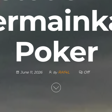
ermaink
Poker
RAf4L
Off
June 11, 2026
By