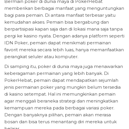
Bermain poker di dunia maya di PokerHebat
memberikan berbagai manfaat yang menguntungkan
bagi para pemain. Di antara manfaat terbesar yaitu
kemudahan akses. Pemain bisa bergabung dan
berpartisipasi kapan saja dan di lokasi mana saja tanpa
pergi ke kasino nyata. Dengan adanya platform seperti
IDN Poker, pemain dapat menikmati permainan
favorit mereka secara lebih luas, hanya memanfaatkan
perangkat seluler atau komputer.
Di samping itu, poker di dunia maya juga menawarkan
keberagaman permainan yang lebih banyak. Di
PokerHebat, pemain dapat mendapatkan sejumlah
jenis permainan poker yang mungkin belum tersedia
di kasino setempat. Hal ini memungkinkan pemain
agar menggali beraneka strategi dan meningkatkan
kemampuan mereka pada berbagai variasi poker.
Dengan banyaknya pilihan, pemain akan merasa
bosan dan bisa terus menantang diri mereka untuk
belajar.