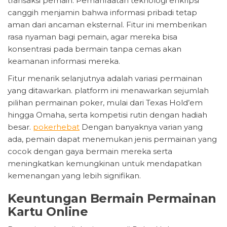
transaksi pemain. Pemanfaatan teknologi enkripsi
canggih menjamin bahwa informasi pribadi tetap
aman dari ancaman eksternal. Fitur ini memberikan
rasa nyaman bagi pemain, agar mereka bisa
konsentrasi pada bermain tanpa cemas akan
keamanan informasi mereka.
Fitur menarik selanjutnya adalah variasi permainan
yang ditawarkan. platform ini menawarkan sejumlah
pilihan permainan poker, mulai dari Texas Hold’em
hingga Omaha, serta kompetisi rutin dengan hadiah
besar.
pokerhebat
Dengan banyaknya varian yang
ada, pemain dapat menemukan jenis permainan yang
cocok dengan gaya bermain mereka serta
meningkatkan kemungkinan untuk mendapatkan
kemenangan yang lebih signifikan.
Keuntungan Bermain Permainan
Kartu Online