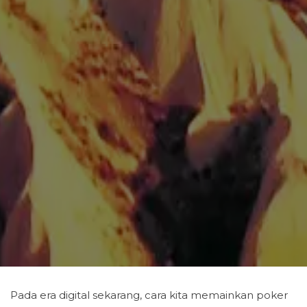
Pada era digital sekarang, cara kita memainkan poker