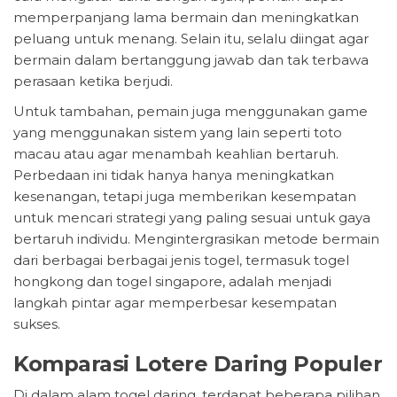
memperpanjang lama bermain dan meningkatkan
peluang untuk menang. Selain itu, selalu diingat agar
bermain dalam bertanggung jawab dan tak terbawa
perasaan ketika berjudi.
Untuk tambahan, pemain juga menggunakan game
yang menggunakan sistem yang lain seperti toto
macau atau agar menambah keahlian bertaruh.
Perbedaan ini tidak hanya hanya meningkatkan
kesenangan, tetapi juga memberikan kesempatan
untuk mencari strategi yang paling sesuai untuk gaya
bertaruh individu. Mengintergrasikan metode bermain
dari berbagai berbagai jenis togel, termasuk togel
hongkong dan togel singapore, adalah menjadi
langkah pintar agar memperbesar kesempatan
sukses.
Komparasi Lotere Daring Populer
Di dalam alam togel daring, terdapat beberapa pilihan