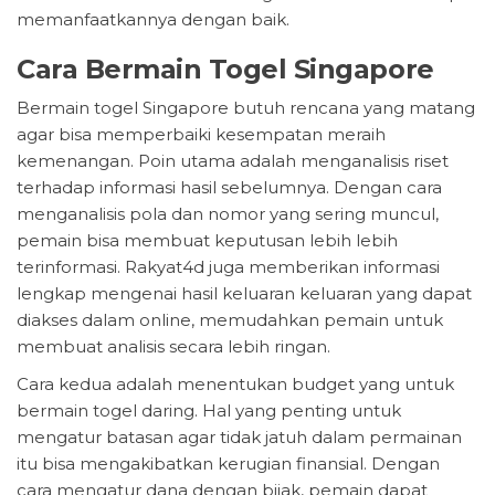
memanfaatkannya dengan baik.
Cara Bermain Togel Singapore
Bermain togel Singapore butuh rencana yang matang
agar bisa memperbaiki kesempatan meraih
kemenangan. Poin utama adalah menganalisis riset
terhadap informasi hasil sebelumnya. Dengan cara
menganalisis pola dan nomor yang sering muncul,
pemain bisa membuat keputusan lebih lebih
terinformasi. Rakyat4d juga memberikan informasi
lengkap mengenai hasil keluaran keluaran yang dapat
diakses dalam online, memudahkan pemain untuk
membuat analisis secara lebih ringan.
Cara kedua adalah menentukan budget yang untuk
bermain togel daring. Hal yang penting untuk
mengatur batasan agar tidak jatuh dalam permainan
itu bisa mengakibatkan kerugian finansial. Dengan
cara mengatur dana dengan bijak, pemain dapat