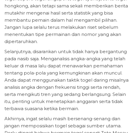
hongkong, akan tetapi sama sekali memberikan berita
mutakhir mengenai hasil serta statistik yang bisa
membantu pemain dalam hal mengambil pilihan.
Jangan lupa selalu terus melakukan riset sebelum
menentukan tipe permainan dan nomor yang akan
dipertaruhkan.
Selanjutnya, disarankan untuk tidak hanya bergantung
pada nasib saja. Menganalisis angka-angka yang telah
keluar di masa lalu dapat menawarkan pemahaman
tentang pola-pola yang kemungkinan akan muncul.
Anda dapat menggunakan taktik togel daring misalnya
analisis angka dengan frekuensi tinggi serta rendah,
serta mengikuti tren yang sedang berlangsung. Selain
itu, penting untuk menetapkan anggaran serta tidak
terbawa suasana ketika bermain.
Akhirnya, ingat selalu masih bersenang-senang dan
jangan memposisikan togel sebagai sumber utama.
Perlu diingat bahwa bermain togel seperti Toto Macau