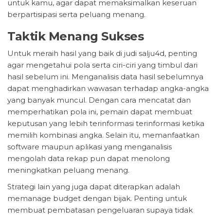
untuk kamu, agar dapat memaksimalkan keseruan
berpartisipasi serta peluang menang.
Taktik Menang Sukses
Untuk meraih hasil yang baik di judi salju4d, penting
agar mengetahui pola serta ciri-ciri yang timbul dari
hasil sebelum ini. Menganalisis data hasil sebelumnya
dapat menghadirkan wawasan terhadap angka-angka
yang banyak muncul. Dengan cara mencatat dan
memperhatikan pola ini, pemain dapat membuat
keputusan yang lebih terinformasi terinformasi ketika
memilih kombinasi angka. Selain itu, memanfaatkan
software maupun aplikasi yang menganalisis
mengolah data rekap pun dapat menolong
meningkatkan peluang menang.
Strategi lain yang juga dapat diterapkan adalah
memanage budget dengan bijak. Penting untuk
membuat pembatasan pengeluaran supaya tidak