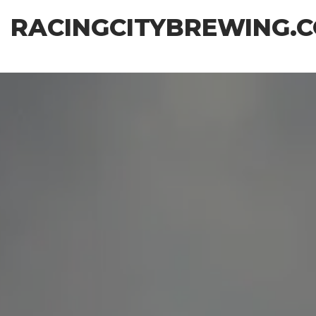
Skip
RACINGCITYBREWING.
to
the
content