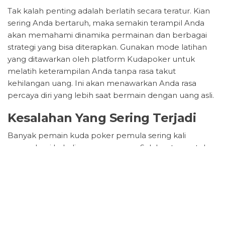
Tak kalah penting adalah berlatih secara teratur. Kian
sering Anda bertaruh, maka semakin terampil Anda
akan memahami dinamika permainan dan berbagai
strategi yang bisa diterapkan. Gunakan mode latihan
yang ditawarkan oleh platform Kudapoker untuk
melatih keterampilan Anda tanpa rasa takut
kehilangan uang. Ini akan menawarkan Anda rasa
percaya diri yang lebih saat bermain dengan uang asli.
Kesalahan Yang Sering Terjadi
Banyak pemain kuda poker pemula sering kali
mengalami kekeliruan yang sama. Salah satu contoh
yaitu bermain tanpa taktik yang pasti. Tanpa rencana
yang matang, pemain cenderung mengambil langkah
tergesa-gesa yang dapat menyulitkan mereka.
Penting demi mengatur batasan dan memahami
waktu perlu bertaruh atau bahkan mundur dari
permainan.