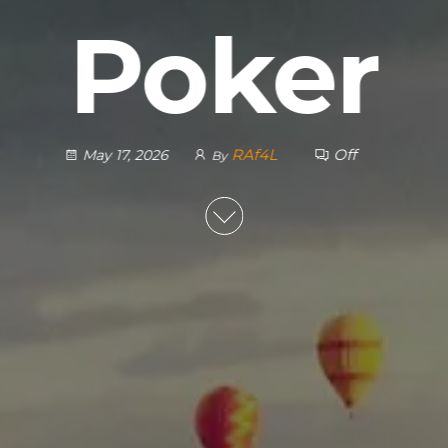
Poker
RAf4L
Off
May 17, 2026
By