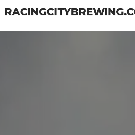
Skip
RACINGCITYBREWING.
to
the
content