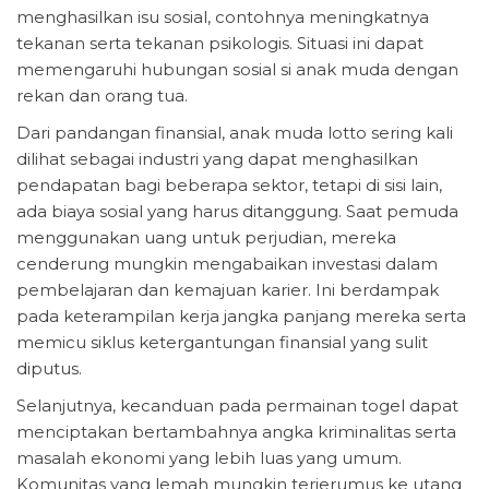
menghasilkan isu sosial, contohnya meningkatnya
tekanan serta tekanan psikologis. Situasi ini dapat
memengaruhi hubungan sosial si anak muda dengan
rekan dan orang tua.
Dari pandangan finansial, anak muda lotto sering kali
dilihat sebagai industri yang dapat menghasilkan
pendapatan bagi beberapa sektor, tetapi di sisi lain,
ada biaya sosial yang harus ditanggung. Saat pemuda
menggunakan uang untuk perjudian, mereka
cenderung mungkin mengabaikan investasi dalam
pembelajaran dan kemajuan karier. Ini berdampak
pada keterampilan kerja jangka panjang mereka serta
memicu siklus ketergantungan finansial yang sulit
diputus.
Selanjutnya, kecanduan pada permainan togel dapat
menciptakan bertambahnya angka kriminalitas serta
masalah ekonomi yang lebih luas yang umum.
Komunitas yang lemah mungkin terjerumus ke utang