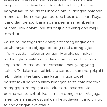
bagian dari budaya berjudi milik tanah air, dimana
banyak kaum muda terlibat dalam ini dengan harapan
mendapat kemenangan berupa besar-besaran. Daya
juang dan pengorbanan para pemain memberikan
nuansa unik dalam industri perjudian yang kian maju
tersebut.
Kaum muda togel tidak hanya tentang angka dan
taruhannya, tetapi juga tentang taktik, pengkajian
informasi, dan keberuntungan. Mereka seringkali
meluangkan waktu mereka dalam meneliti bentuk
angka dan mencoba meramalkan hasil yang yang
keluar. Di dalam artikel ini, kita semua akan menjelajahi
lebih dalam tentang cara kaum muda togel
berinteraksi dengan alam bilangan serta cara mereka
menggapai mengejar cita-cita serta harapan via
permainan tersebut. Bersamaan dengan itu, kita juga
mempelajari aspek sosial dan kebudayaan yang timbul
seiring dengan aktivitas ini.