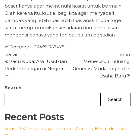
besar hanya agar memenuhi hasrat untuk bermain.
Oleh karena itu, krusial bagi kita agar menyadari
dampak yang lebih luas lebih luas anak muda togel
serta mempromosikan kesadaran dan pendidikan
mengenai bahaya yang terlibat dalam perjudian.
Category
GAME ONLINE
Post
Previous
N
PREVIOUS
NEXT
Pacu Kuda: Asal Usul dan
Menelusuri Peluang:
Post
P
navigation
Perkembangan di Negeri
Generasi Muda Togel dan
ini
Usaha Baru
Search
Search
Recent Posts
Situs PKV Terpercaya: Tempat Menang Besar di Poker