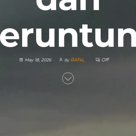
eruntu
RAf4L
Off
May 18, 2026
By