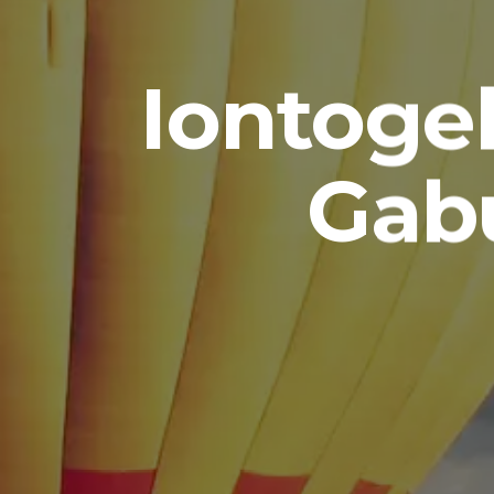
Iontoge
Gab