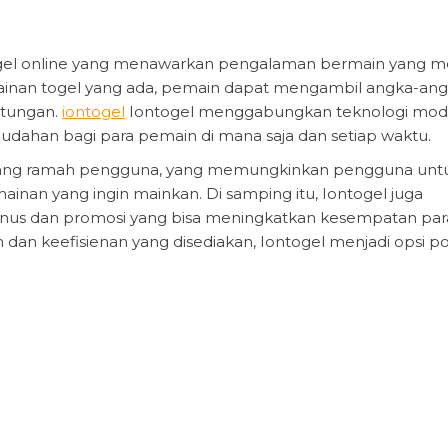
togel online yang menawarkan pengalaman bermain yang m
mainan togel yang ada, pemain dapat mengambil angka-an
tungan.
iontogel
Iontogel menggabungkan teknologi mod
dahan bagi para pemain di mana saja dan setiap waktu.
a yang ramah pengguna, yang memungkinkan pengguna unt
nan yang ingin mainkan. Di samping itu, Iontogel juga
onus dan promosi yang bisa meningkatkan kesempatan par
n keefisienan yang disediakan, Iontogel menjadi opsi p
kan pengalaman bermain yang nyaman dan bertanggung j
data pribadi dan transaksi pemain aman dengan optimal.
ntu 24 jam, Iontogel menjadi tempat yang ideal bagi se
inan togel online.
 diri dengan Iontogel