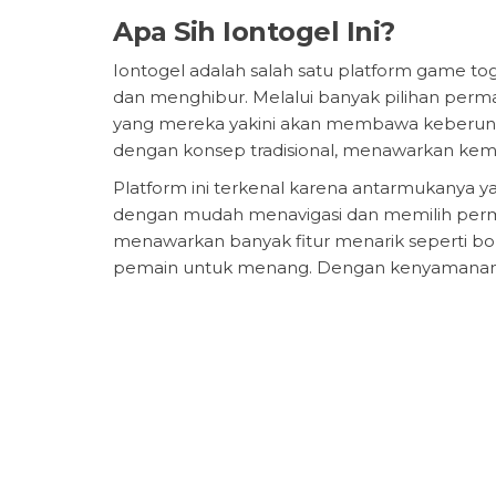
Apa Sih Iontogel Ini?
Iontogel adalah salah satu platform game 
dan menghibur. Melalui banyak pilihan per
yang mereka yakini akan membawa keberun
dengan konsep tradisional, menawarkan kemu
Platform ini terkenal karena antarmukany
dengan mudah menavigasi dan memilih permai
menawarkan banyak fitur menarik seperti b
pemain untuk menang. Dengan kenyamanan da
di antara penggemar togel.
Iontogel juga berkomitmen untuk memberi
Teknologi keamanan yang canggih menjamin 
Dengan dukungan pelanggan yang siap memba
orang yang mau uji nasib mereka dalam perma
Keuntungan Menggabungkan