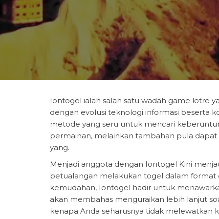
Iontogel ialah salah satu wadah game lotre y
dengan evolusi teknologi informasi beserta 
metode yang seru untuk mencari keberuntun
permainan, melainkan tambahan pula dapat 
yang.
Menjadi anggota dengan Iontogel Kini menjad
petualangan melakukan togel dalam format 
kemudahan, Iontogel hadir untuk menawarkan
akan membahas menguraikan lebih lanjut soa
kenapa Anda seharusnya tidak melewatkan ke