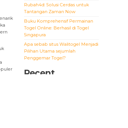
Rubah4d: Solusi Cerdas untuk
Tantangan Zaman Now
enarik
Buku Komprehensif Permainan
gka
Togel Online: Berhasil di Togel
ern
Singapura
Apa sebab situs Walitogel Menjadi
uk
Pilihan Utama sejumlah
Penggemar Togel?
a
opuler
Recent
Comments
awab.
No comments to show.
tiap
Archives
August 2026
July 2026