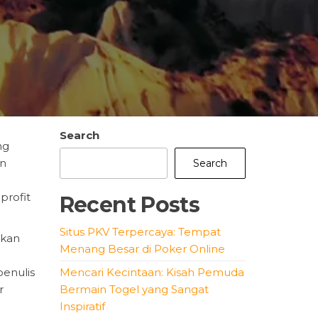
Search
ng
an
Search
profit
Recent Posts
Situs PKV Terpercaya: Tempat
tkan
Menang Besar di Poker Online
penulis
Mencari Kecintaan: Kisah Pemuda
r
Bermain Togel yang Sangat
Inspiratif