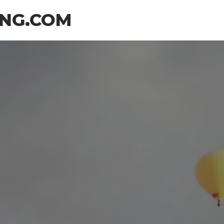
ING.COM