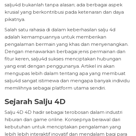
salju4d bukanlah tanpa alasan; ada berbagai aspek
krusial yang berkontribusi pada ketenaran dan daya
pikatnya.
Salah satu rahasia di dalam keberhasilan salju 4d
adalah kemampuannya untuk memberikan
pengalaman bermain yang khas dan menyenangkan.
Dengan menawarkan berbagai jenis permainan dan
fitur keren, salju4d sukses menciptakan hubungan
yang erat dengan penggunanya. Artikel ini akan
mengupas lebih dalam tentang apa yang membuat
salju4d sangat istimewa dan mengapa banyak individu
memilihnya sebagai platform utama sendiri.
Sejarah Salju 4D
Salju 4D 4D hadir sebagai terobosan dalam industri
hiburan dan game online. Konsepnya berawal dari
kebutuhan untuk menciptakan pengalaman yang
lebih lebih interaktif inovatif dan mendalam bagi para