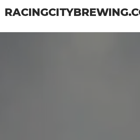
Skip
RACINGCITYBREWING.
to
the
content