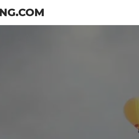
ING.COM