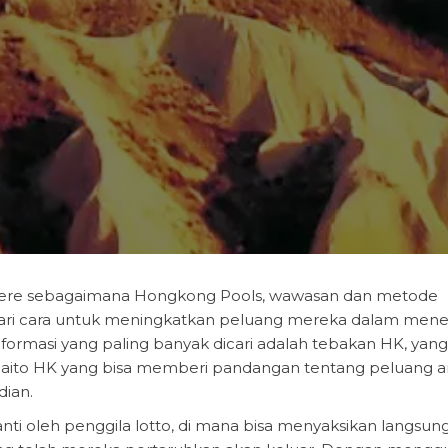
otere sebagaimana Hongkong Pools, wawasan dan metode
cari cara untuk meningkatkan peluang mereka dalam men
nformasi yang paling banyak dicari adalah tebakan HK, yang
 paito HK yang bisa memberi pandangan tentang peluang 
ian.
nti oleh penggila lotto, di mana bisa menyaksikan langsung