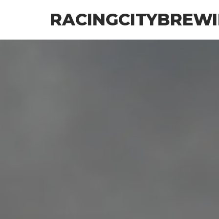
Skip
RACINGCITYBREW
to
the
content