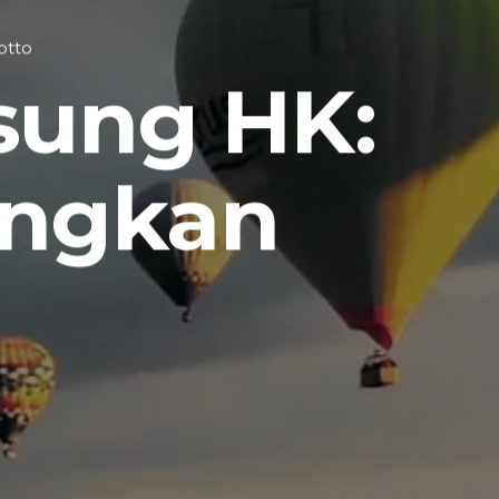
otto
sung HK:
angkan