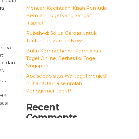
unakan
ra
Mencari Kecintaan: Kisah Pemuda
n
Bermain Togel yang Sangat
Inspiratif
Rubah4d: Solusi Cerdas untuk
Tantangan Zaman Now
 para
Buku Komprehensif Permainan
at
Togel Online: Berhasil di Togel
an dan
Singapura
r.
Apa sebab situs Walitogel Menjadi
sis
Pilihan Utama sejumlah
Penggemar Togel?
 HK
asi
Recent
Comments
semua
No comments to show.
ri,