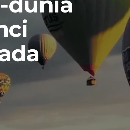
a-dunia
nci
pada