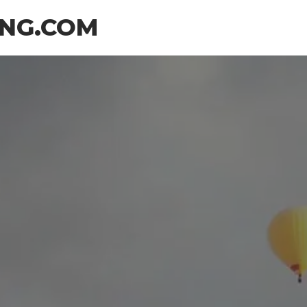
ING.COM