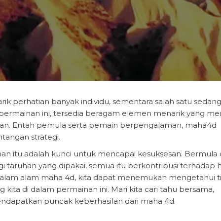
k perhatian banyak individu, sementara salah satu sedan
 permainan ini, tersedia beragam elemen menarik yang m
esan. Entah pemula serta pemain berpengalaman, maha4d
angan strategi.
an itu adalah kunci untuk mencapai kesuksesan. Bermula 
gi taruhan yang dipakai, semua itu berkontribusi terhadap h
 dalam alam maha 4d, kita dapat menemukan mengetahui ti
ita di dalam permainan ini. Mari kita cari tahu bersama,
endapatkan puncak keberhasilan dari maha 4d.