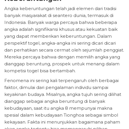
Angka keberuntungan telah jadi elemen dari tradisi
banyak masyarakat di seantero dunia, termasuk di
Indonesia. Banyak warga percaya bahwa beberapa
angka adalah signifikansi khusus atau kekuatan baik
yang dapat memberikan keberuntungan. Dalam
perspektif togel, angka-angka ini sering dicari dicari
dan perhatikan secara cermat oleh sejumlah penggiat.
Mereka percaya bahwa dengan memilih angka yang
dianggap beruntung, prospek untuk menang dalam
kompetisi togel bisa bertambah.
Fenomena ini sering kali terpengaruh oleh berbagai
faktor, dimulai dari pengalaman individu sampai
keyakinan budaya. Misalnya, angka tujuh sering dilihat
dianggap sebagai angka beruntung di banyak
kebudayaan, saat itu angka 8 mempunyai makna
spesial dalam kebudayaan Tionghoa sebagai simbol
kekayaan. Fakta ini menunjukkan bagaimana paham
akan angka tertentu bisa memengaruhi pilihan