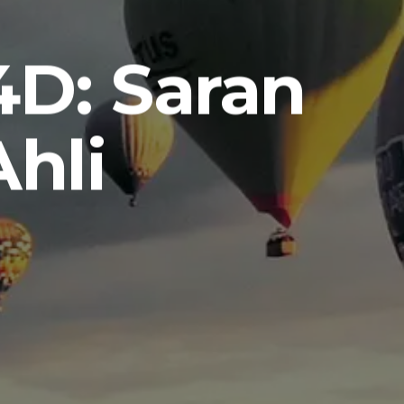
4D: Saran
Ahli