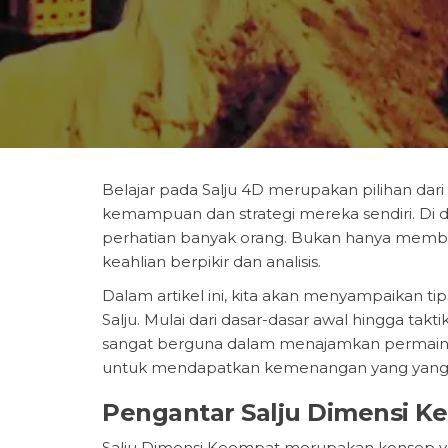
Belajar pada Salju 4D merupakan pilihan da
kemampuan dan strategi mereka sendiri. Di dun
perhatian banyak orang. Bukan hanya member
keahlian berpikir dan analisis.
Dalam artikel ini, kita akan menyampaikan tip
Salju. Mulai dari dasar-dasar awal hingga t
sangat berguna dalam menajamkan permainan.
untuk mendapatkan kemenangan yang yang
Pengantar Salju Dimensi K
Salju Dimensi Keempat merupakan konsep ya