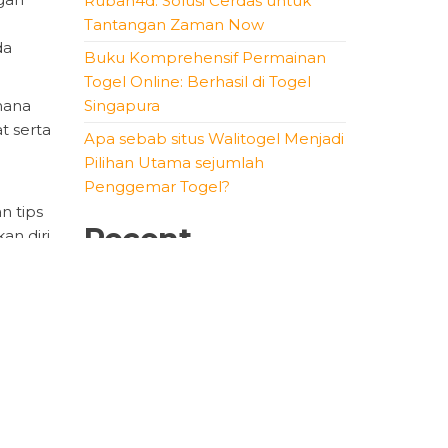
Rubah4d: Solusi Cerdas untuk
Tantangan Zaman Now
da
Buku Komprehensif Permainan
Togel Online: Berhasil di Togel
mana
Singapura
t serta
Apa sebab situs Walitogel Menjadi
Pilihan Utama sejumlah
Penggemar Togel?
n tips
Recent
an diri
ngin
Comments
No comments to show.
u
Archives
jadi
August 2026
ang
July 2026