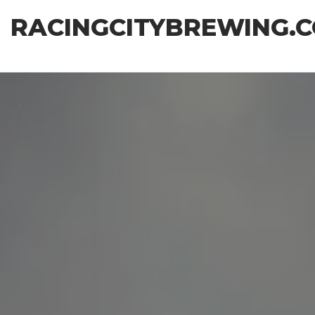
Skip
RACINGCITYBREWING.
to
the
content