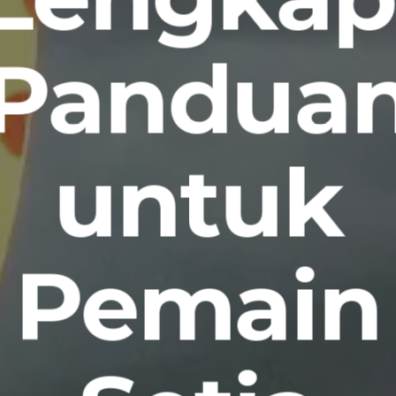
Pandua
untuk
Pemain