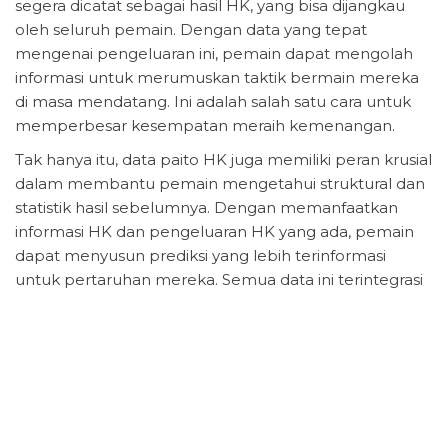
segera dicatat sebagai hasil HK, yang bisa dijangkau
oleh seluruh pemain. Dengan data yang tepat
mengenai pengeluaran ini, pemain dapat mengolah
informasi untuk merumuskan taktik bermain mereka
di masa mendatang. Ini adalah salah satu cara untuk
memperbesar kesempatan meraih kemenangan.
Tak hanya itu, data paito HK juga memiliki peran krusial
dalam membantu pemain mengetahui struktural dan
statistik hasil sebelumnya. Dengan memanfaatkan
informasi HK dan pengeluaran HK yang ada, pemain
dapat menyusun prediksi yang lebih terinformasi
untuk pertaruhan mereka. Semua data ini terintegrasi
dalam platform tunggal, yaitu Hongkong Pools, yang
memberikan akses mudah dan cepat untuk semua
penggemar togel.
Data serta Alat HK
Data HK adalah data yang amat penting bagi para