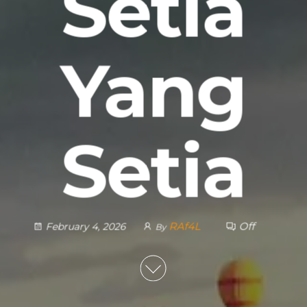
Setia
Yang
Setia
RAf4L
Off
February 4, 2026
By