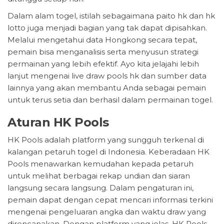
Dalam alam togel, istilah sebagaimana paito hk dan hk
lotto juga menjadi bagian yang tak dapat dipisahkan.
Melalui mengetahui data Hongkong secara tepat,
pemain bisa menganalisis serta menyusun strategi
permainan yang lebih efektif. Ayo kita jelajahi lebih
lanjut mengenai live draw pools hk dan sumber data
lainnya yang akan membantu Anda sebagai pemain
untuk terus setia dan berhasil dalam permainan togel.
Aturan HK Pools
HK Pools adalah platform yang sungguh terkenal di
kalangan petaruh togel di Indonesia. Keberadaan HK
Pools menawarkan kemudahan kepada petaruh
untuk melihat berbagai rekap undian dan siaran
langsung secara langsung. Dalam pengaturan ini,
pemain dapat dengan cepat mencari informasi terkini
mengenai pengeluaran angka dan waktu draw yang
direncanakan. Dengan platform yang jelas, HK Pools