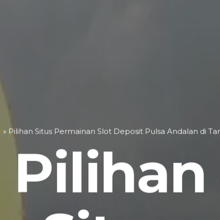
e
»
Pilihan Situs Permainan Slot Deposit Pulsa Andalan di Ta
Pilihan