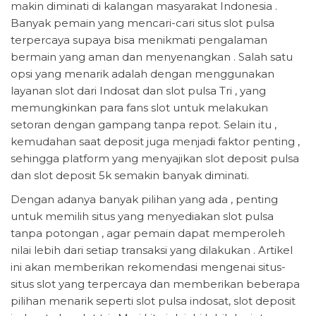
makin diminati di kalangan masyarakat Indonesia .
Banyak pemain yang mencari-cari situs slot pulsa
terpercaya supaya bisa menikmati pengalaman
bermain yang aman dan menyenangkan . Salah satu
opsi yang menarik adalah dengan menggunakan
layanan slot dari Indosat dan slot pulsa Tri , yang
memungkinkan para fans slot untuk melakukan
setoran dengan gampang tanpa repot. Selain itu ,
kemudahan saat deposit juga menjadi faktor penting ,
sehingga platform yang menyajikan slot deposit pulsa
dan slot deposit 5k semakin banyak diminati.
Dengan adanya banyak pilihan yang ada , penting
untuk memilih situs yang menyediakan slot pulsa
tanpa potongan , agar pemain dapat memperoleh
nilai lebih dari setiap transaksi yang dilakukan . Artikel
ini akan memberikan rekomendasi mengenai situs-
situs slot yang terpercaya dan memberikan beberapa
pilihan menarik seperti slot pulsa indosat, slot deposit