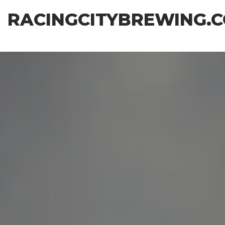
Skip
RACINGCITYBREWING.
to
the
content