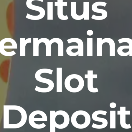
Situs
ermain
Slot
Deposit