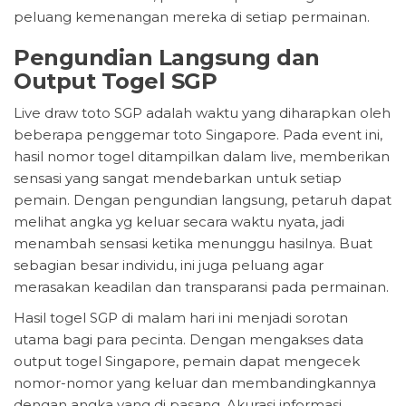
peluang kemenangan mereka di setiap permainan.
Pengundian Langsung dan
Output Togel SGP
Live draw toto SGP adalah waktu yang diharapkan oleh
beberapa penggemar toto Singapore. Pada event ini,
hasil nomor togel ditampilkan dalam live, memberikan
sensasi yang sangat mendebarkan untuk setiap
pemain. Dengan pengundian langsung, petaruh dapat
melihat angka yg keluar secara waktu nyata, jadi
menambah sensasi ketika menunggu hasilnya. Buat
sebagian besar individu, ini juga peluang agar
merasakan keadilan dan transparansi pada permainan.
Hasil togel SGP di malam hari ini menjadi sorotan
utama bagi para pecinta. Dengan mengakses data
output togel Singapore, pemain dapat mengecek
nomor-nomor yang keluar dan membandingkannya
dengan angka yang di pasang. Akurasi informasi