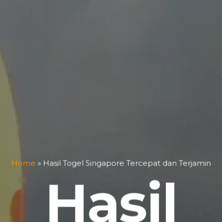
Home
»
Hasil Togel Singapore Tercepat dan Terjamin
Hasil