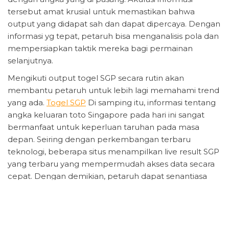
tersebut amat krusial untuk memastikan bahwa
output yang didapat sah dan dapat dipercaya. Dengan
informasi yg tepat, petaruh bisa menganalisis pola dan
mempersiapkan taktik mereka bagi permainan
selanjutnya.
Mengikuti output togel SGP secara rutin akan
membantu petaruh untuk lebih lagi memahami trend
yang ada.
Togel SGP
Di samping itu, informasi tentang
angka keluaran toto Singapore pada hari ini sangat
bermanfaat untuk keperluan taruhan pada masa
depan. Seiring dengan perkembangan terbaru
teknologi, beberapa situs menampilkan live result SGP
yang terbaru yang mempermudah akses data secara
cepat. Dengan demikian, petaruh dapat senantiasa
terupdate dan meningkatkan kesempatan sendiri
dalam mendapatkan menang.
Informasi dan Data Statistik