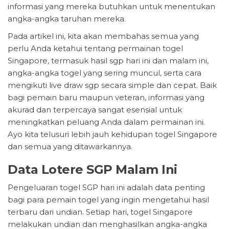
informasi yang mereka butuhkan untuk menentukan
angka-angka taruhan mereka.
Pada artikel ini, kita akan membahas semua yang
perlu Anda ketahui tentang permainan togel
Singapore, termasuk hasil sgp hari ini dan malam ini,
angka-angka togel yang sering muncul, serta cara
mengikuti live draw sgp secara simple dan cepat. Baik
bagi pemain baru maupun veteran, informasi yang
akurad dan terpercaya sangat esensial untuk
meningkatkan peluang Anda dalam permainan ini.
Ayo kita telusuri lebih jauh kehidupan togel Singapore
dan semua yang ditawarkannya.
Data Lotere SGP Malam Ini
Pengeluaran togel SGP hari ini adalah data penting
bagi para pemain togel yang ingin mengetahui hasil
terbaru dari undian. Setiap hari, togel Singapore
melakukan undian dan menghasilkan angka-angka