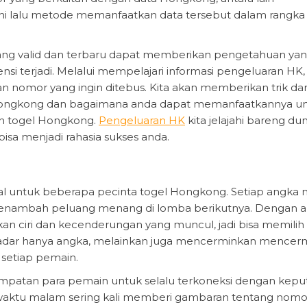
ini lalu metode memanfaatkan data tersebut dalam rangka
ang valid dan terbaru dapat memberikan pengetahuan yang
si terjadi. Melalui mempelajari informasi pengeluaran HK,
n nomor yang ingin ditebus. Kita akan memberikan trik da
a Hongkong dan bagaimana anda dapat memanfaatkannya u
n togel Hongkong.
Pengeluaran HK
kita jelajahi bareng dun
bisa menjadi rahasia sukses anda.
sial untuk beberapa pecinta togel Hongkong. Setiap angka
enambah peluang menang di lomba berikutnya. Dengan an
kan ciri dan kecenderungan yang muncul, jadi bisa memili
sekadar hanya angka, melainkan juga mencerminkan mencer
 setiap pemain.
mpatan para pemain untuk selalu terkoneksi dengan kepu
 sewaktu malam sering kali memberi gambaran tentang nomo