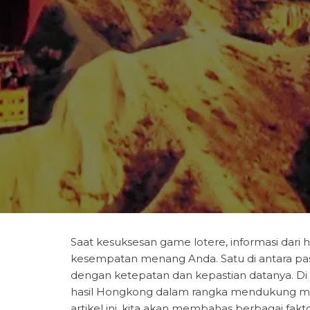
Saat kesuksesan game lotere, informasi dar
kesempatan menang Anda. Satu di antara pas
dengan ketepatan dan kepastian datanya. Di s
hasil Hongkong dalam rangka mendukung mer
artikel ini, kita akan membahas berbagai fak