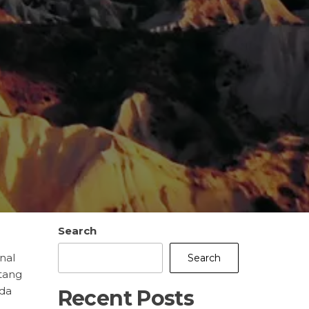
Search
nal
Search
ntang
ada
Recent Posts