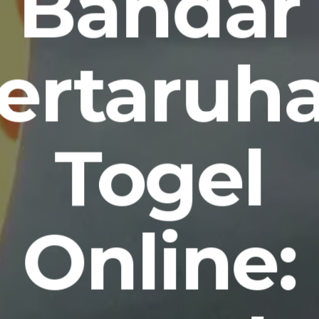
Bandar
ertaruh
Togel
Online: