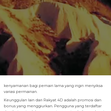
kenyamanan bagi pemain lama yang ingin menyiksa
variasi permainan.
Keunggulan lain dari Rakyat 4D adalah promosi dan
bonus yang menggiurkan. Pengguna yang terdaftar