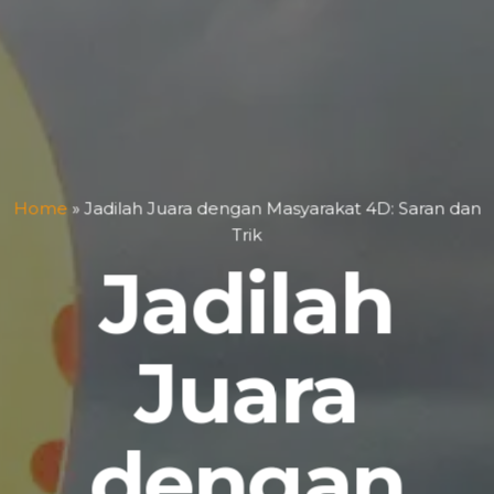
Home
»
Jadilah Juara dengan Masyarakat 4D: Saran dan
Trik
Jadilah
Juara
dengan