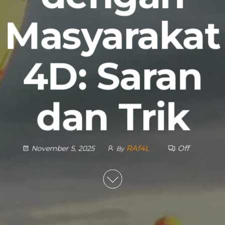
Masyarakat
4D: Saran
dan Trik
RAf4L
Off
November 5, 2025
By