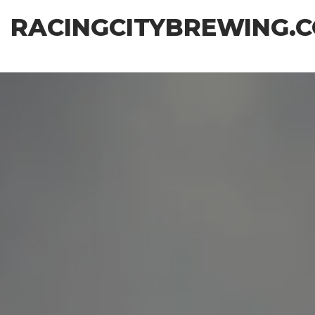
Skip
RACINGCITYBREWING.
to
the
content