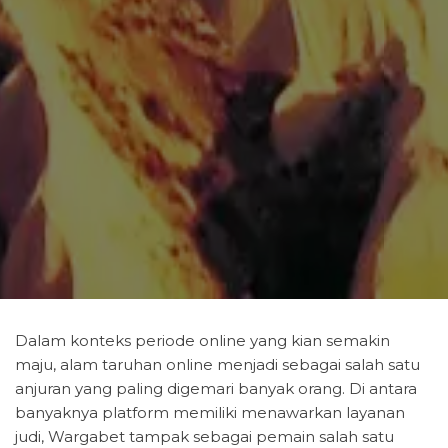
Dalam konteks periode online yang kian semakin
maju, alam taruhan online menjadi sebagai salah satu
anjuran yang paling digemari banyak orang. Di antara
banyaknya platform memiliki menawarkan layanan
judi, Wargabet tampak sebagai pemain salah satu