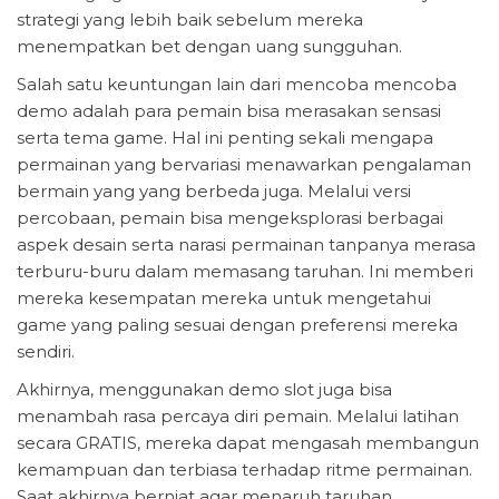
strategi yang lebih baik sebelum mereka
menempatkan bet dengan uang sungguhan.
Salah satu keuntungan lain dari mencoba mencoba
demo adalah para pemain bisa merasakan sensasi
serta tema game. Hal ini penting sekali mengapa
permainan yang bervariasi menawarkan pengalaman
bermain yang yang berbeda juga. Melalui versi
percobaan, pemain bisa mengeksplorasi berbagai
aspek desain serta narasi permainan tanpanya merasa
terburu-buru dalam memasang taruhan. Ini memberi
mereka kesempatan mereka untuk mengetahui
game yang paling sesuai dengan preferensi mereka
sendiri.
Akhirnya, menggunakan demo slot juga bisa
menambah rasa percaya diri pemain. Melalui latihan
secara GRATIS, mereka dapat mengasah membangun
kemampuan dan terbiasa terhadap ritme permainan.
Saat akhirnya berniat agar menaruh taruhan