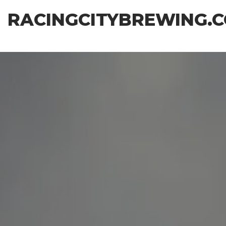
Skip
RACINGCITYBREWING.
to
the
content