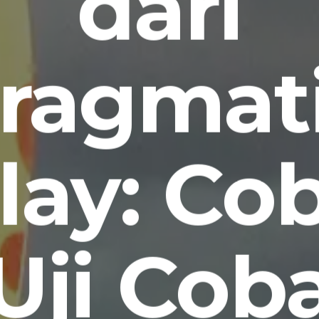
dari
ragmat
lay: Co
Uji Cob