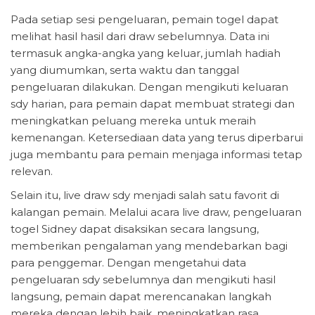
Pada setiap sesi pengeluaran, pemain togel dapat
melihat hasil hasil dari draw sebelumnya. Data ini
termasuk angka-angka yang keluar, jumlah hadiah
yang diumumkan, serta waktu dan tanggal
pengeluaran dilakukan. Dengan mengikuti keluaran
sdy harian, para pemain dapat membuat strategi dan
meningkatkan peluang mereka untuk meraih
kemenangan. Ketersediaan data yang terus diperbarui
juga membantu para pemain menjaga informasi tetap
relevan.
Selain itu, live draw sdy menjadi salah satu favorit di
kalangan pemain. Melalui acara live draw, pengeluaran
togel Sidney dapat disaksikan secara langsung,
memberikan pengalaman yang mendebarkan bagi
para penggemar. Dengan mengetahui data
pengeluaran sdy sebelumnya dan mengikuti hasil
langsung, pemain dapat merencanakan langkah
mereka dengan lebih baik, meningkatkan rasa