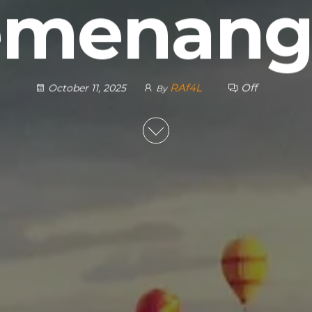
emenang
RAf4L
Off
October 11, 2025
By