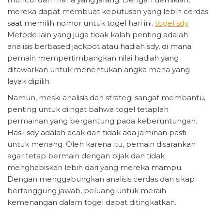
mereka dapat membuat keputusan yang lebih cerdas
saat memilih nomor untuk togel hari ini.
togel sdy
Metode lain yang juga tidak kalah penting adalah
analisis berbased jackpot atau hadiah sdy, di mana
pemain mempertimbangkan nilai hadiah yang
ditawarkan untuk menentukan angka mana yang
layak dipilih.
Namun, meski analisis dan strategi sangat membantu,
penting untuk diingat bahwa togel tetaplah
permainan yang bergantung pada keberuntungan.
Hasil sdy adalah acak dan tidak ada jaminan pasti
untuk menang. Oleh karena itu, pemain disarankan
agar tetap bermain dengan bijak dan tidak
menghabiskan lebih dari yang mereka mampu.
Dengan menggabungkan analisis cerdas dan sikap
bertanggung jawab, peluang untuk meraih
kemenangan dalam togel dapat ditingkatkan.