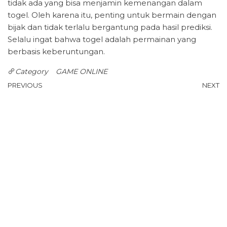
tidak ada yang bisa menjamin kemenangan dalam
togel. Oleh karena itu, penting untuk bermain dengan
bijak dan tidak terlalu bergantung pada hasil prediksi.
Selalu ingat bahwa togel adalah permainan yang
berbasis keberuntungan.
Category
GAME ONLINE
Post
Previous
N
PREVIOUS
NEXT
Mengapa PKV QQ
Menggali Keseruan Slot
Post
P
navigation
Menjadi Pilihan Utama di
Demo: Wild Bounty dan
Kalangan Gamers?
X5500
Search
Search
Recent Posts
Situs PKV Terpercaya: Tempat Menang Besar di Poker
Online