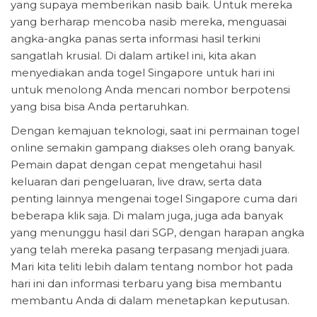
yang supaya memberikan nasib baik. Untuk mereka
yang berharap mencoba nasib mereka, menguasai
angka-angka panas serta informasi hasil terkini
sangatlah krusial. Di dalam artikel ini, kita akan
menyediakan anda togel Singapore untuk hari ini
untuk menolong Anda mencari nombor berpotensi
yang bisa bisa Anda pertaruhkan.
Dengan kemajuan teknologi, saat ini permainan togel
online semakin gampang diakses oleh orang banyak.
Pemain dapat dengan cepat mengetahui hasil
keluaran dari pengeluaran, live draw, serta data
penting lainnya mengenai togel Singapore cuma dari
beberapa klik saja. Di malam juga, juga ada banyak
yang menunggu hasil dari SGP, dengan harapan angka
yang telah mereka pasang terpasang menjadi juara.
Mari kita teliti lebih dalam tentang nombor hot pada
hari ini dan informasi terbaru yang bisa membantu
membantu Anda di dalam menetapkan keputusan.