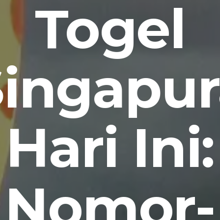
Togel
Singapur
Hari Ini:
Nomor-