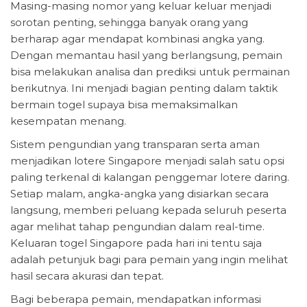
Masing-masing nomor yang keluar keluar menjadi
sorotan penting, sehingga banyak orang yang
berharap agar mendapat kombinasi angka yang.
Dengan memantau hasil yang berlangsung, pemain
bisa melakukan analisa dan prediksi untuk permainan
berikutnya. Ini menjadi bagian penting dalam taktik
bermain togel supaya bisa memaksimalkan
kesempatan menang.
Sistem pengundian yang transparan serta aman
menjadikan lotere Singapore menjadi salah satu opsi
paling terkenal di kalangan penggemar lotere daring.
Setiap malam, angka-angka yang disiarkan secara
langsung, memberi peluang kepada seluruh peserta
agar melihat tahap pengundian dalam real-time.
Keluaran togel Singapore pada hari ini tentu saja
adalah petunjuk bagi para pemain yang ingin melihat
hasil secara akurasi dan tepat.
Bagi beberapa pemain, mendapatkan informasi