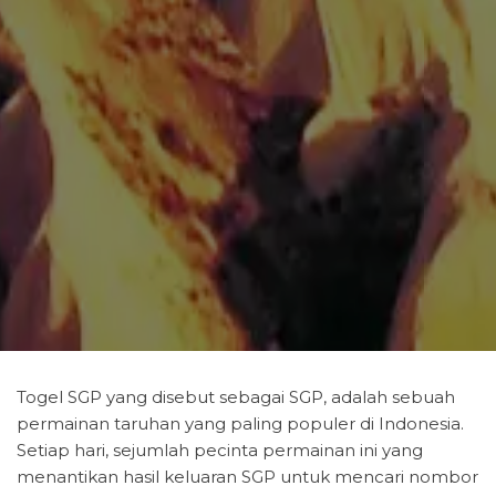
Togel SGP yang disebut sebagai SGP, adalah sebuah
permainan taruhan yang paling populer di Indonesia.
Setiap hari, sejumlah pecinta permainan ini yang
menantikan hasil keluaran SGP untuk mencari nombor