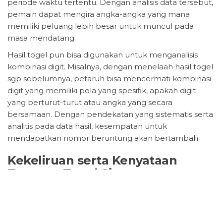
periode waktu tertentu. Dengan analisis data tersebut,
pemain dapat mengira angka-angka yang mana
memiliki peluang lebih besar untuk muncul pada
masa mendatang.
Hasil togel pun bisa digunakan untuk menganalisis
kombinasi digit. Misalnya, dengan menelaah hasil togel
sgp sebelumnya, petaruh bisa mencermati kombinasi
digit yang memiliki pola yang spesifik, apakah digit
yang berturut-turut atau angka yang secara
bersamaan. Dengan pendekatan yang sistematis serta
analitis pada data hasil, kesempatan untuk
mendapatkan nomor beruntung akan bertambah.
Kekeliruan serta Kenyataan
Tentang Togel Singapore
Sebagian besar orang percaya bahwa ada bilangan
tertentu yang sering muncul dalam lotre togel
Singapore. Mitos ini sering kali mengarah pemain