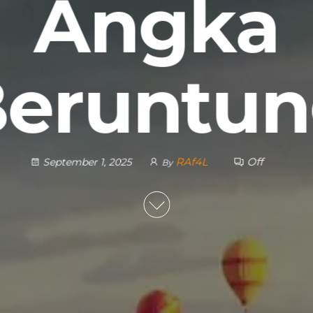
Angka
eruntu
RAf4L
Off
September 1, 2025
By