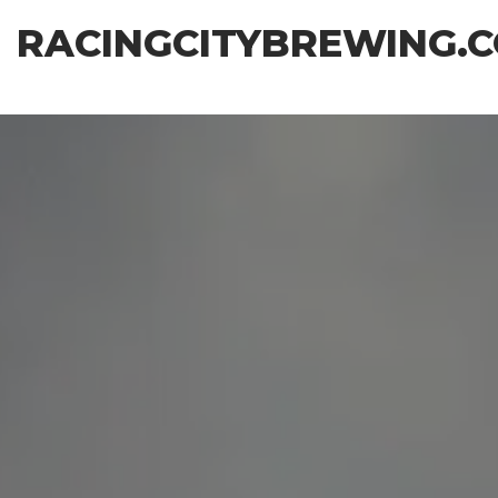
Skip
RACINGCITYBREWING.
to
the
content