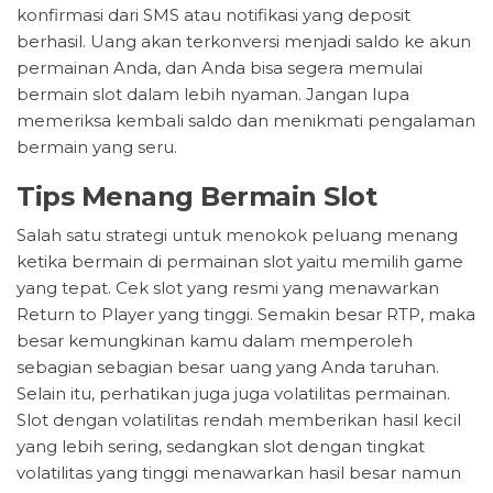
konfirmasi dari SMS atau notifikasi yang deposit
berhasil. Uang akan terkonversi menjadi saldo ke akun
permainan Anda, dan Anda bisa segera memulai
bermain slot dalam lebih nyaman. Jangan lupa
memeriksa kembali saldo dan menikmati pengalaman
bermain yang seru.
Tips Menang Bermain Slot
Salah satu strategi untuk menokok peluang menang
ketika bermain di permainan slot yaitu memilih game
yang tepat. Cek slot yang resmi yang menawarkan
Return to Player yang tinggi. Semakin besar RTP, maka
besar kemungkinan kamu dalam memperoleh
sebagian sebagian besar uang yang Anda taruhan.
Selain itu, perhatikan juga juga volatilitas permainan.
Slot dengan volatilitas rendah memberikan hasil kecil
yang lebih sering, sedangkan slot dengan tingkat
volatilitas yang tinggi menawarkan hasil besar namun