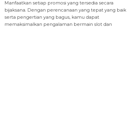
Manfaatkan setiap promosi yang tersedia secara
bijaksana. Dengan perencanaan yang tepat yang baik
serta pengertian yang bagus, kamu dapat
memaksimalkan pengalaman bermain slot dan
mendapatkan kemenangan yang lebih banyak.
Category
GAME ONLINE
Post
Previous
N
PREVIOUS
NEXT
Rubah 4D: Cara Terbaik
Permainan Slot Yang Andal
Post
P
navigation
Memenangkan Taruhan
bagi Pemain Baru: Mulai
Online
Dengan Akun Percobaan
Search
Search
Recent Posts
Situs PKV Terpercaya: Tempat Menang Besar di Poker