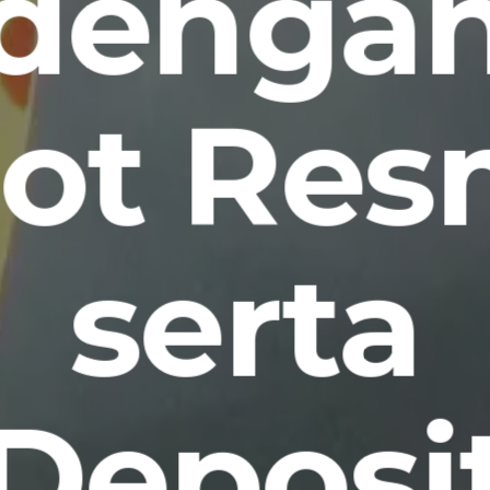
denga
lot Res
serta
Deposi