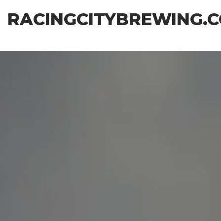
Skip
RACINGCITYBREWING.
to
the
content