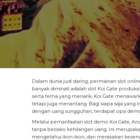
Dalam dunia judi daring, permainan slot onli
banyak diminati adalah slot Koi Gate prod
serta tema yang menarik, Koi Gate menawar
tetapi juga menantang. Bagi siapa saja yan
dengan uang sungguhan, terdapat opsi dem
Melalui pemanfaatan slot demo Koi Gate, A
tanpa berisiko kehilangan uang. Ini meru
mengetahui ikon-ikon, dan merasakan kesenang