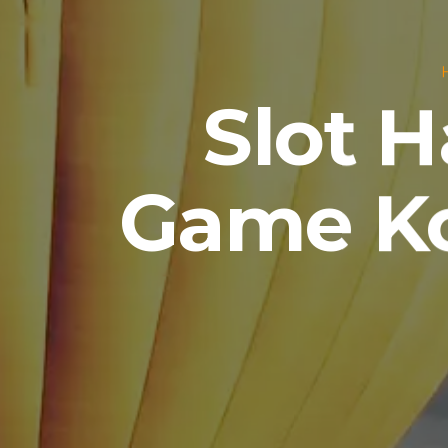
Slot 
Game Koi