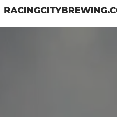
Skip
RACINGCITYBREWING.
to
the
content