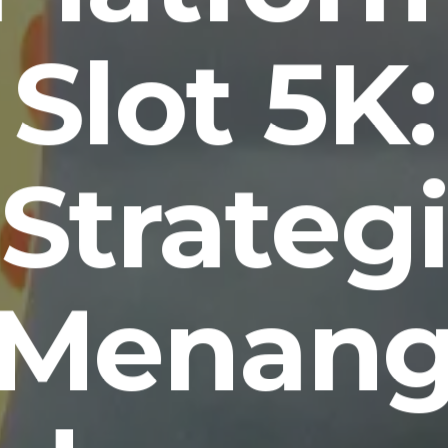
Slot 5K:
Strateg
Menan