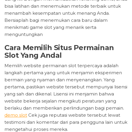
bisa latihan dan menemukan metode terbaik untuk
menambah kesempatan untuk menang Anda.
Bersiaplah bagi menemukan cara baru dalam
menikmati game slot yang menarik serta
menguntungkan
Cara Memilih Situs Permainan
Slot Yang Andal
Memilih website permainan slot terpercaya adalah
langkah pertama yang untuk menjamin eksperimen
bermain yang nyaman dan menyenangkan. Yang
pertama, pastikan website tersebut mempunyai lisensi
yang sah dan dikenal. Lisensi ini menjamin bahwa
website bekerja sejalan mengikuti peraturan yang
berlaku dan memberikan perlindungan bagi pemain.
demo slot
Cek juga reputasi website tersebut lewat
testimoni dan komentar dari para pengguna lain untuk
mengetahui proses mereka.