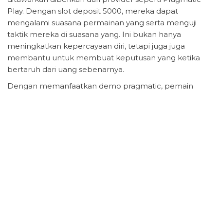
Play. Dengan slot deposit 5000, mereka dapat
mengalami suasana permainan yang serta menguji
taktik mereka di suasana yang. Ini bukan hanya
meningkatkan kepercayaan diri, tetapi juga juga
membantu untuk membuat keputusan yang ketika
bertaruh dari uang sebenarnya.
Dengan memanfaatkan demo pragmatic, pemain
dapat berlatih tanpa batas tanpa tekanan. Ini
merupakan cara yang baik yang berguna guna
menajamkan keterampilan serta menemukan game
yang paling paling sesuai sesuai dengan selera pribadi.
Di samping itu, pengalaman yang didapat dari bermain
di slot demo akan sangat sangat berharga saat
berpindah ke situs platform slot dengan minimum 5K
yang menyediakan opsi permainan dengan minimal
minimal.
Manfaat Menggunakan Setoran