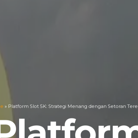
e
»
Platform Slot 5K: Strategi Menang dengan Setoran Ter
Platfor