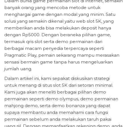
Dalam dunia game permainan slot di internet, semakin
banyak orang yang mencoba metode untuk
menghargai game dengan modal yang minim. Satu
solusi yang semakin dikenal yaitu web slot 5K, yang
memberikan anda bisa melakukan deposit hanya
dengan Rp5000. Dengan beraneka pilihan game,
termasuk qris slot serta demo permainan dari
berbagai macam penyedia terpercaya seperti
Pragmatic Play, pemain sekarang mampu merasakan
sensasi bermain game tanpa harus mengeluarkan
jumlah uang.
Dalam artikel ini, kami sepakat diskusikan strategi
untuk menang di situs slot 5K dari setoran minimal.
Kami juga akan meneliti berbagai pilihan demo
permainan seperti demo olympus, demo permainan
mahjong demo, serta demo bonanza yang dapat
supaya membantu anda memahami cara fungsi
permainan sebelum anda melakukan taruh pakai
uang riil. Dengan memanfaatkan rekening demo, anda