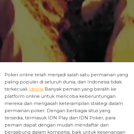
Poker online telah menjadi salah satu permainan yang
paling populer di seluruh dunia, dan Indonesia tidak
terkecuali.
idnpla
Banyak pemain yang beralih ke
platform online untuk mencoba keberuntungan
mereka dan mengasah keterampilan strategi dalam
permainan poker. Dengan berbagai situs yang
tersedia, termasuk IDN Play dan IDN Poker, para
pemain dapat dengan mudah mendaftar dan
bergabung dalam kompetisi, baik untuk kesenangan