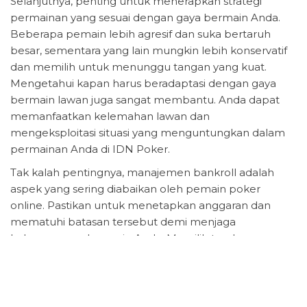
Selanjutnya, penting untuk menerapkan strategi
permainan yang sesuai dengan gaya bermain Anda.
Beberapa pemain lebih agresif dan suka bertaruh
besar, sementara yang lain mungkin lebih konservatif
dan memilih untuk menunggu tangan yang kuat.
Mengetahui kapan harus beradaptasi dengan gaya
bermain lawan juga sangat membantu. Anda dapat
memanfaatkan kelemahan lawan dan
mengeksploitasi situasi yang menguntungkan dalam
permainan Anda di IDN Poker.
Tak kalah pentingnya, manajemen bankroll adalah
aspek yang sering diabaikan oleh pemain poker
online. Pastikan untuk menetapkan anggaran dan
mematuhi batasan tersebut demi menjaga
kelangsungan bermain Anda. Memilih taruhan yang
sesuai dengan bankroll Anda akan mengurangi risiko
kehilangan besar dan memungkinkan Anda untuk
lebih fokus pada strategia kemenangan saat bermain
di IDN Poker.