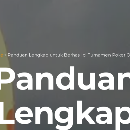
e
»
Panduan Lengkap untuk Berhasil di Turnamen Poker O
Pandua
Lengka