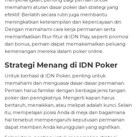
memahami aturan dasar poker dan strategi yang
efektif. Berlatih secara rutin juga membantu
meningkatkan keterampilan dan kepercayaan diri.
Dengan memahami cara kerja permainan serta
memanfaatkan fitur-fitur di IDN Play, seperti promosi
dan bonus, pemain dapat memaksimalkan peluang
kemenangan mereka dalam poker online.
Strategi Menang di IDN Poker
Untuk berhasil di IDN Poker, penting untuk
memahami dan menguasai dasar-dasar permainan.
Pemain harus familiar dengan berbagai jenis tangan
poker dan peringkatnya. Mengerti kapan harus
bertaruh, menaikkan, atau melipat adalah kunci. Selain
itu, mempelajari posisi Anda di meja dan bagaimana
hal tersebut mempengaruhi keputusan permainan
dapat memberi Anda keunggulan yang signifikan.