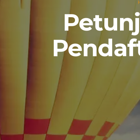
Petun
Pendaf