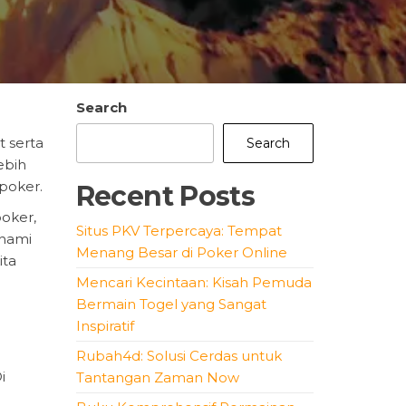
Search
 serta
Search
ebih
poker.
Recent Posts
oker,
Situs PKV Terpercaya: Tempat
ahami
Menang Besar di Poker Online
ita
Mencari Kecintaan: Kisah Pemuda
Bermain Togel yang Sangat
Inspiratif
Rubah4d: Solusi Cerdas untuk
i
Tantangan Zaman Now