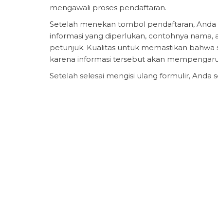
mengawali proses pendaftaran.
Setelah menekan tombol pendaftaran, Anda bi
informasi yang diperlukan, contohnya nama, 
petunjuk. Kualitas untuk memastikan bahwa 
karena informasi tersebut akan mempengaruhi
Setelah selesai mengisi ulang formulir, Anda 
setelah itu menekan tombol untuk menunta
konfirmasi dari Kudapoker. Ikuti petunjuk d
melakukan login Kudapoker dan mulai menik
Cara Login Kuda Poker
Dalam rangka melakukan masuk di Kudapoke
halaman official Kudapoker. Pastikanlah ka
berbagai risiko di dunia maya. Setelah hala
sisi atas atau tengah-tengah halaman.
Sesudah menemukan pilihan login, Anda aka
pengguna dan kata sandi yang sudah kamu re