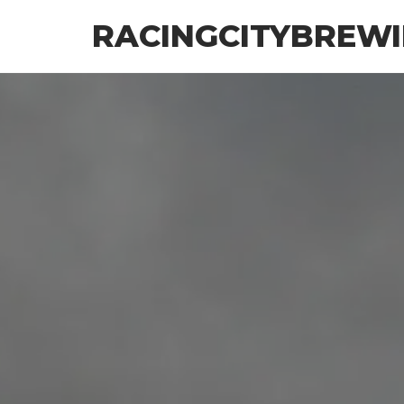
Skip
RACINGCITYBREW
to
the
content