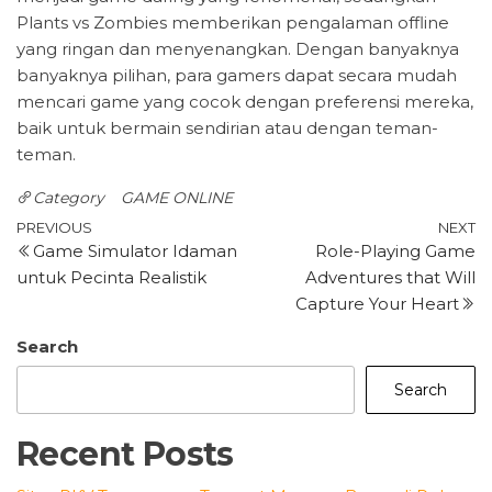
Plants vs Zombies memberikan pengalaman offline
yang ringan dan menyenangkan. Dengan banyaknya
banyaknya pilihan, para gamers dapat secara mudah
mencari game yang cocok dengan preferensi mereka,
baik untuk bermain sendirian atau dengan teman-
teman.
Category
GAME ONLINE
Post
Previous
N
PREVIOUS
NEXT
Game Simulator Idaman
Role-Playing Game
Post
P
navigation
untuk Pecinta Realistik
Adventures that Will
Capture Your Heart
Search
Search
Recent Posts