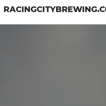
Skip
RACINGCITYBREWING.
to
the
content