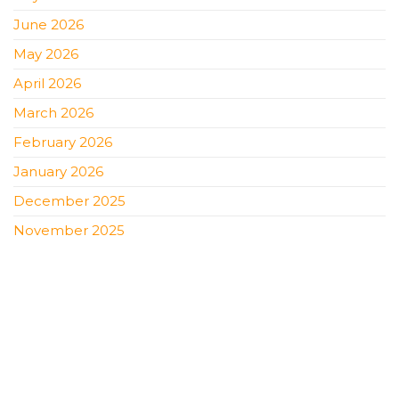
June 2026
May 2026
April 2026
March 2026
February 2026
January 2026
December 2025
November 2025
October 2025
September 2025
August 2025
July 2025
June 2025