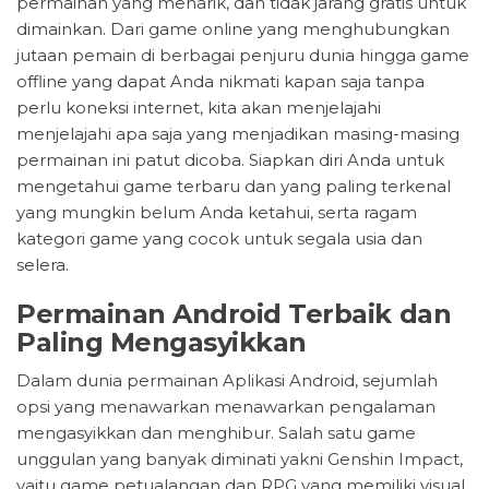
permainan yang menarik, dan tidak jarang gratis untuk
dimainkan. Dari game online yang menghubungkan
jutaan pemain di berbagai penjuru dunia hingga game
offline yang dapat Anda nikmati kapan saja tanpa
perlu koneksi internet, kita akan menjelajahi
menjelajahi apa saja yang menjadikan masing-masing
permainan ini patut dicoba. Siapkan diri Anda untuk
mengetahui game terbaru dan yang paling terkenal
yang mungkin belum Anda ketahui, serta ragam
kategori game yang cocok untuk segala usia dan
selera.
Permainan Android Terbaik dan
Paling Mengasyikkan
Dalam dunia permainan Aplikasi Android, sejumlah
opsi yang menawarkan menawarkan pengalaman
mengasyikkan dan menghibur. Salah satu game
unggulan yang banyak diminati yakni Genshin Impact,
yaitu game petualangan dan RPG yang memiliki visual